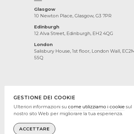
Glasgow
10 Newton Place, Glasgow, G3 7PR
Edinburgh
12 Alva Street, Edinburgh, EH2 4QG
London
Salisbury House, 1st floor, London Wall, EC2
5SQ
© 2026 RENEWCO POWER
TERMINI E CONDIZIONI
I
GESTIONE DEI COOKIE
MAPPA DEL SITO
Ulteriori informazioni su
come utilizziamo i cookie
sul
nostro sito Web per migliorare la tua esperienza.
ACCETTARE