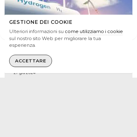
GESTIONE DEI COOKIE
Ulteriori informazioni su
come utilizziamo i cookie
Previous
Ne
sul nostro sito Web per migliorare la tua
esperienza.
GETTING TO READY TO BUILD: A
PROJECT UPDATE (4)
ACCETTARE
27 giu 2024
Spain
Green Hydrogen
ALL GREEN HYDROGEN NEWS