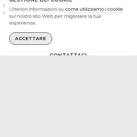
Ci sentiamo a nostro agio nel fissare grandi ed ambiziosi
Ulteriori informazioni su
come utilizziamo i cookie
obiettivi e traguardi
sul nostro sito Web per migliorare la tua
esperienza.
ACCETTARE
CONTATTACI
Siamo interessati a collaborare con proprietari di
impianti eolici e solari, proprietari terrieri, sviluppatori e
finanziatori.
CONTATTACI