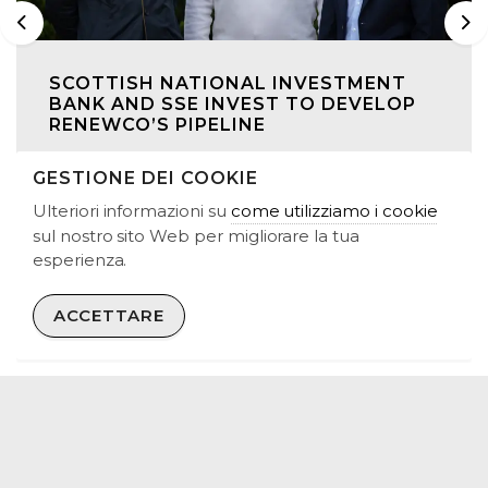
Previous
Ne
SCOTTISH NATIONAL INVESTMENT
BANK AND SSE INVEST TO DEVELOP
RENEWCO’S PIPELINE
GESTIONE DEI COOKIE
23 dic 2025
Ulteriori informazioni su
come utilizziamo i cookie
United Kingdom
Spain
Italy
sul nostro sito Web per migliorare la tua
esperienza.
ACCETTARE
ALL ITALY NEWS
CONTATTACI