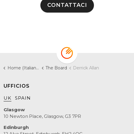
CONTATTACI
Home (Italiano)
The Board
Derrick Allan
UFFICIOS
UK
SPAIN
Glasgow
10 Newton Place, Glasgow, G3 7PR
Edinburgh
12 Alva Street, Edinburgh, EH2 4QG