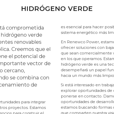
HIDRÓGENO VERDE
es esencial para hacer posib
tá comprometida
sistema energético más lim
e hidrógeno verde
uentes renovables
En Renewco Power, estam
ofrecer soluciones con baj
ólica. Creemos que el
que sean comercialmente v
ne el potencial de
en los que operamos. Esta
importante vector de
hidrógeno verde es una te
o cercano,
desempeñará un papel fund
hacia un mundo más limpio 
ndo se combina con
acenamiento de
Si está interesado en trabaj
explorar oportunidades de 
ponerse en contacto. Damos
oportunidades de desarroll
tunidades para integrar
estamos buscando formas d
tros proyectos. Estamos
que comparten nuestra visi
socios para construir el