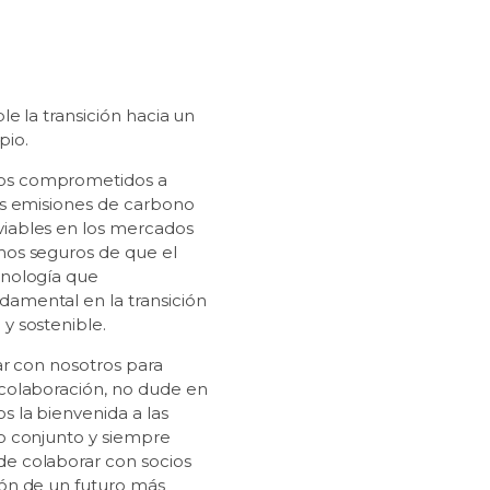
le la transición hacia un
pio.
os comprometidos a
as emisiones de carbono
iables en los mercados
mos seguros de que el
cnología que
amental en la transición
y sostenible.
ar con nosotros para
colaboración, no dude en
 la bienvenida a las
o conjunto y siempre
e colaborar con socios
ón de un futuro más