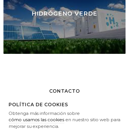
HIDRÓGENO VERDE
CONTACTO
Estamos interesados en establecer alianzas con IPPs,
POLÍTICA DE COOKIES
propietarios de terrenos, desarrolladores e inversores.
Obtenga más información sobre
cómo usamos las cookies
en nuestro sitio web para
CONTACTO
mejorar su experiencia.